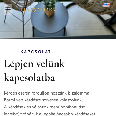
KAPCSOLAT
Lépjen velünk
kapcsolatba
Kérdés esetén forduljon hozzánk bizalommal.
Bármilyen kérdésre szívesen válaszolunk.
A kérdések és válaszok menüpontban(lásd
lentebb)próbáltuk a legáltalánosabb kérdéseket